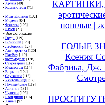
КАРТИНКИ,
•
Армия
[48]
•
Компьютеры
[71]
эротические
•
Мультфильмы
[132]
•
Модели
[84]
пошлые | жи
•
Фэнтэзи
[108]
•
Юмор
[21]
» Эро фотографии
•
Груди
[119]
•
В бикини
[120]
ГОЛЫЕ З
•
Лесбиянки
[127]
•
Авто эротика
[120]
Ксения С
•
PlayBoy
[119]
•
Фотомодели
[128]
•
Секретарши
[117]
Фабрика, Дж. 
•
Медсестры
[114]
•
В армии
[104]
Смотре
•
Служанки
[113]
•
Учительницы
[97]
•
Полицейские
[119]
•
Азиатки
[131]
•
Чулочки
[198]
ПРОСТИТУТКИ
•
Блондинки
[116]
•
Аниме
[97]