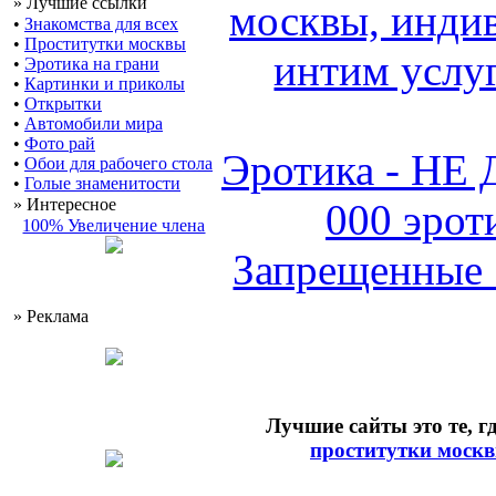
» Лучшие ссылки
москвы, индив
•
Знакомства для всех
•
Проститутки москвы
интим услуг
•
Эротика на грани
•
Картинки и приколы
•
Открытки
•
Автомобили мира
•
Фото рай
Эротика - НЕ
•
Обои для рабочего стола
•
Голые знаменитости
» Интересное
000 эрот
100% Увеличение члена
Запрещенные 
» Реклама
Лучшие сайты это те, г
проститутки моск