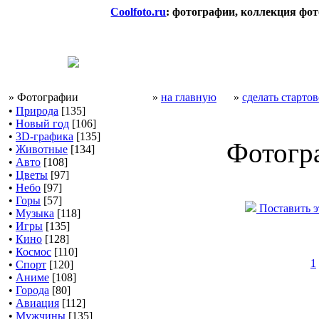
Coolfoto.ru
: фотографии, коллекция фо
» Фотографии
»
на главную
»
сделать старто
•
Природа
[135]
•
Новый год
[106]
•
3D-графика
[135]
Фотогр
•
Животные
[134]
•
Авто
[108]
•
Цветы
[97]
•
Небо
[97]
•
Горы
[57]
Поставить э
•
Музыка
[118]
•
Игры
[135]
•
Кино
[128]
•
Космос
[110]
1
•
Спорт
[120]
•
Аниме
[108]
•
Города
[80]
•
Авиация
[112]
•
Мужчины
[135]