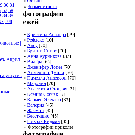
•
Фетиш
9
30
31
»
Знаменитости
6
57
58
фотографии
3
84
85
ежей
07
108
•
Кристина Агилера
[79]
•
Рефлекс
[10]
ивотные |
•
Алсу
[70]
•
Бритни Спирс
[70]
•
Анна Курникова
[37]
з, Аврил
•
ВиаГра
[65]
•
Дженифер Лопез
[70]
•
Анжелина Джоли
[50]
м услуги -
•
Памелла Андерсон
[70]
•
Мадонна
[70]
•
Анастасия Стоцкая
[21]
енные
•
Ксения Собчак
[5]
•
Кармен Электра
[33]
•
Валерия
[45]
•
Жасмин
[35]
•
Блестящие
[45]
•
Николь Кидман
[35]
» Фотографии приколы
фотографии