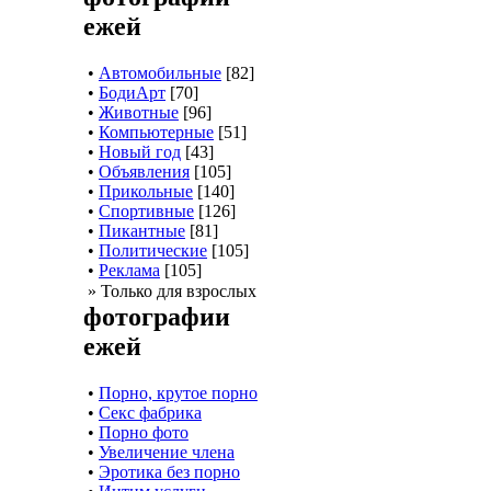
ежей
•
Автомобильные
[82]
•
БодиАрт
[70]
•
Животные
[96]
•
Компьютерные
[51]
•
Новый год
[43]
•
Объявления
[105]
•
Прикольные
[140]
•
Спортивные
[126]
•
Пикантные
[81]
•
Политические
[105]
•
Реклама
[105]
» Только для взрослых
фотографии
ежей
•
Порно, крутое порно
•
Секс фабрика
•
Порно фото
•
Увеличение члена
•
Эротика без порно