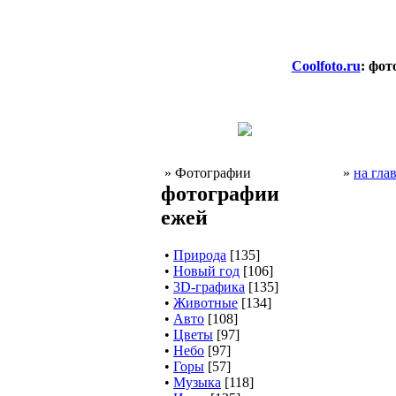
Coolfoto.ru
: фот
» Фотографии
»
на гла
фотографии
ежей
•
Природа
[135]
•
Новый год
[106]
•
3D-графика
[135]
•
Животные
[134]
•
Авто
[108]
•
Цветы
[97]
•
Небо
[97]
•
Горы
[57]
•
Музыка
[118]