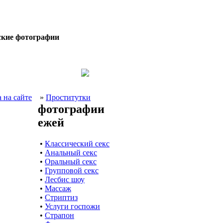
ские фотографии
 на сайте
»
Проститутки
фотографии
ежей
•
Классический секс
•
Анальный секс
•
Оральный секс
•
Групповой секс
•
Лесбис шоу
•
Массаж
•
Стриптиз
•
Услуги госпожи
•
Страпон