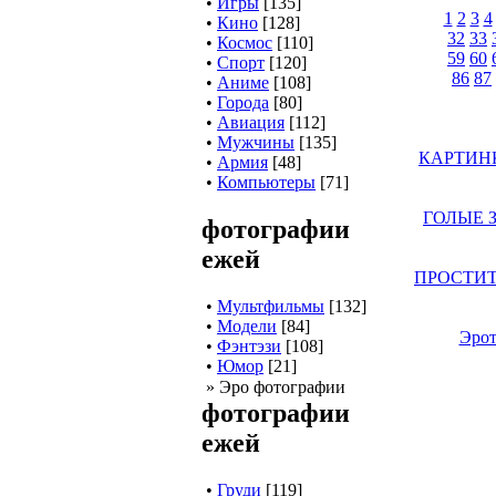
•
Игры
[135]
1
2
3
4
•
Кино
[128]
32
33
•
Космос
[110]
59
60
•
Спорт
[120]
86
87
•
Аниме
[108]
•
Города
[80]
•
Авиация
[112]
•
Мужчины
[135]
КАРТИНКИ
•
Армия
[48]
•
Компьютеры
[71]
ГОЛЫЕ З
фотографии
ежей
ПРОСТИТУТ
•
Мультфильмы
[132]
•
Модели
[84]
Эрот
•
Фэнтэзи
[108]
•
Юмор
[21]
» Эро фотографии
фотографии
ежей
•
Груди
[119]