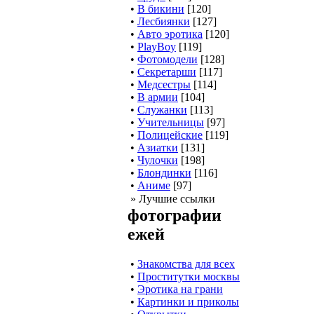
•
В бикини
[120]
•
Лесбиянки
[127]
•
Авто эротика
[120]
•
PlayBoy
[119]
•
Фотомодели
[128]
•
Секретарши
[117]
•
Медсестры
[114]
•
В армии
[104]
•
Служанки
[113]
•
Учительницы
[97]
•
Полицейские
[119]
•
Азиатки
[131]
•
Чулочки
[198]
•
Блондинки
[116]
•
Аниме
[97]
» Лучшие ссылки
фотографии
ежей
•
Знакомства для всех
•
Проститутки москвы
•
Эротика на грани
•
Картинки и приколы