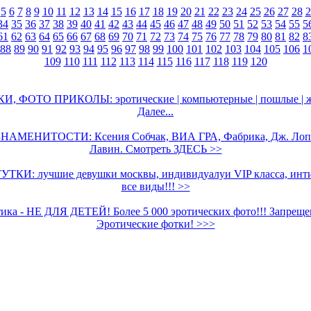
5
6
7
8
9
10
11
12
13
14
15
16
17
18
19
20
21
22
23
24
25
26
27
28
2
34
35
36
37
38
39
40
41
42
43
44
45
46
47
48
49
50
51
52
53
54
55
5
61
62
63
64
65
66
67
68
69
70
71
72
73
74
75
76
77
78
79
80
81
82
8
88
89
90
91
92
93
94
95
96
97
98
99
100
101
102
103
104
105
106
1
109
110
111
112
113
114
115
116
117
118
119
120
, ФОТО ПРИКОЛЫ: эротические | компьютерные | пошлые | ж
Далее...
НАМЕНИТОСТИ: Ксения Собчак, ВИА ГРА, Фабрика, Дж. Лопе
Лавин. Смотреть ЗДЕСЬ >>
КИ: лучшие девушки москвы, индивидуалуи VIP класса, инти
все виды!!! >>
ика - НЕ ДЛЯ ДЕТЕЙ! Более 5 000 эротических фото!!! Запрещ
Эротические фотки! >>>