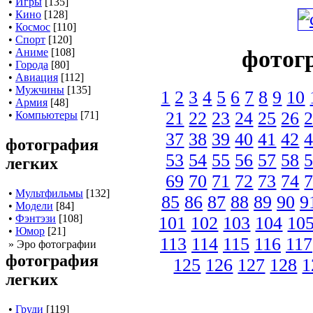
•
Игры
[135]
•
Кино
[128]
•
Космос
[110]
•
Спорт
[120]
фотог
•
Аниме
[108]
•
Города
[80]
•
Авиация
[112]
•
Мужчины
[135]
1
2
3
4
5
6
7
8
9
10
•
Армия
[48]
21
22
23
24
25
26
•
Компьютеры
[71]
37
38
39
40
41
42
фотография
53
54
55
56
57
58
легких
69
70
71
72
73
74
•
Мультфильмы
[132]
85
86
87
88
89
90
9
•
Модели
[84]
•
Фэнтэзи
[108]
101
102
103
104
10
•
Юмор
[21]
113
114
115
116
117
» Эро фотографии
фотография
125
126
127
128
1
легких
•
Груди
[119]