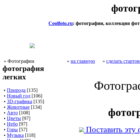
фотог
Coolfoto.ru
: фотографии, коллекция фо
» Фотографии
»
на главную
»
сделать старто
фотография
легких
Фотогра
•
Природа
[135]
•
Новый год
[106]
•
3D-графика
[135]
•
Животные
[134]
фотог
•
Авто
[108]
•
Цветы
[97]
•
Небо
[97]
Поставить эту
•
Горы
[57]
•
Музыка
[118]