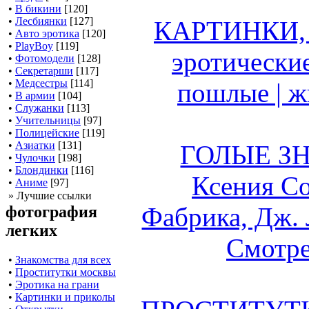
•
В бикини
[120]
•
Лесбиянки
[127]
КАРТИНКИ,
•
Авто эротика
[120]
•
PlayBoy
[119]
эротические
•
Фотомодели
[128]
•
Секретарши
[117]
•
Медсестры
[114]
пошлые | жи
•
В армии
[104]
•
Служанки
[113]
•
Учительницы
[97]
•
Полицейские
[119]
•
Азиатки
[131]
ГОЛЫЕ З
•
Чулочки
[198]
•
Блондинки
[116]
Ксения С
•
Аниме
[97]
» Лучшие ссылки
Фабрика, Дж. 
фотография
легких
Смотре
•
Знакомства для всех
•
Проститутки москвы
•
Эротика на грани
•
Картинки и приколы