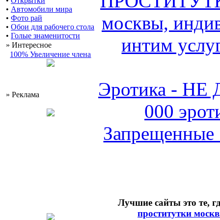
ПРОСТИТУТКИ
•
Открытки
•
Автомобили мира
москвы, индив
•
Фото рай
•
Обои для рабочего стола
•
Голые знаменитости
интим услуг
» Интересное
100% Увеличение члена
Эротика - НЕ
» Реклама
000 эрот
Запрещенные 
Лучшие сайты это те, г
проститутки моск